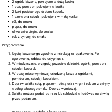
2 ogórki kiszone, pokrojone w dużą kostkę
1 duży pomidor, pokrojony w kostkę
2 łyżki posiekanego drobno koperku
1 czerwona cebula, pokrojona w małą kostkę
sól, do smaku
pieprz, do smaku
oliwa extra virgin, do smaku
sok z cytryny, do smaku
Przygotowanie:
Ugotuj kaszę sorgo zgodnie z instrukcją na opakowaniu. Po
ugotowaniu, odstaw do ostygnięcia.
W międzyczasie, przygotuj pozostałe składniki: ogórki, pomidora,
cebulę i koperek.
W dużej misce wymieszaj ostudzoną kaszę z ogórkami,
pomidorem, cebulą i koperkiem.
Dopraw sałatkę solą, pieprzem, oliwą extra virgin i sokiem z cytryny
według własnego smaku. Dobrze wymieszaj.
Sałatkę możesz podać od razu lub schłodzić w lodówce na chwilę
przed podaniem.
Prosta i zdrowa sałatka z kaszą sorgo