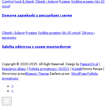
Comfort food & klasyki
Obiady i kolacje
Przepisy
Szybkie przepisy (do 30
minut)
Domowe zapiekanki z pieczarkami i serem
Obiady i kolacje
Przepisy
Szybkie przepisy (do 30 minut)
Zdrowo i
sezonowo
Sałatka odżywcza z sosem musztardowym
Copyright © 2020-2025. All Right Reserved. Design by
PassionOn.pl
|
Regulamin sklepu
|
Polityka prywatności i RODO
|
Kontakt
Yummy Recipe |
Stworzony przez
Blossom Themes
.Zasilana przez:
WordPress
.
Polityka
prywatności