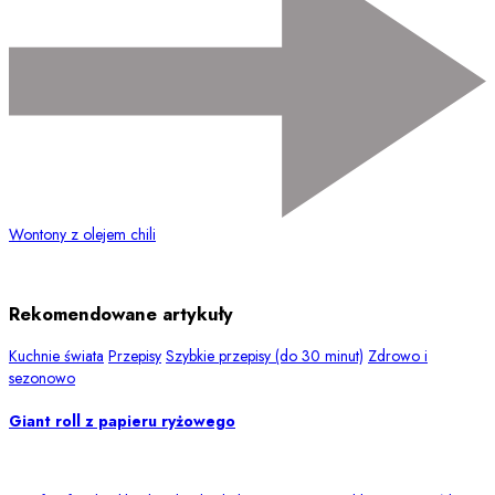
Wontony z olejem chili
Rekomendowane artykuły
Kuchnie świata
Przepisy
Szybkie przepisy (do 30 minut)
Zdrowo i
sezonowo
Giant roll z papieru ryżowego