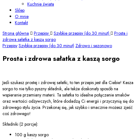
Kuchnie świata
Sklep
O mnie
Kontakt
Strona główna
Przepisy
Szybkie przepisy (do 30 minut)
Prosta i
zdrowa sałatka z kaszą sorgo
Przepisy
Szybkie przepisy (do 30 minut)
Zdrowo i sezonowo
Prosta i zdrowa sałatka z kaszą sorgo
Jeśli szukasz prostej i zdrowej sałatki, to ten przepis jest dla Ciebie! Kasza
sorgo to nie tylko pyszny składnik, ale także doskonały sposób na
wspieranie przemiany materii. Ta sałatka to idealne połączenie smaków
oraz wartości odżywczych, które dodadzą Ci energii i przyczynią się do
zdrowego stylu życia. Przekonaj się, jak szybko i smacznie możesz zjeść
coś zdrowego!
Składniki (2 porcje):
100 g kaszy sorgo