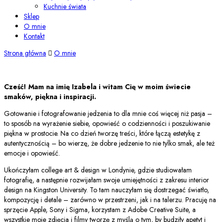
Kuchnie świata
Sklep
O mnie
Kontakt
Strona główna
O mnie
Cześć! Mam na imię Izabela i witam Cię w moim świecie
smaków, piękna i inspiracji.
Gotowanie i fotografowanie jedzenia to dla mnie coś więcej niż pasja –
to sposób na wyrażenie siebie, opowieść o codzienności i poszukiwanie
piękna w prostocie. Na co dzień tworzę treści, które łączą estetykę z
autentycznością – bo wierzę, że dobre jedzenie to nie tylko smak, ale też
emocje i opowieść.
Ukończyłam college art & design w Londynie, gdzie studiowałam
fotografię, a następnie rozwijałam swoje umiejętności z zakresu interior
design na Kingston University. To tam nauczyłam się dostrzegać światło,
kompozycję i detale – zarówno w przestrzeni, jak i na talerzu. Pracuję na
sprzęcie Apple, Sony i Sigma, korzystam z Adobe Creative Suite, a
wszystkie moje zdjęcia i filmy tworzę z myślą o tym, by budziły apetyt i