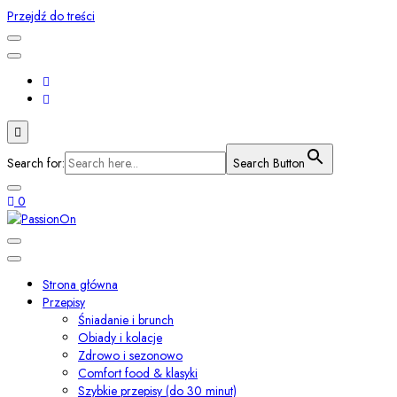
Przejdź do treści
Search for:
Search Button
0
Smaki świata i przepisy z duszą
PassionOn
Strona główna
Przepisy
Śniadanie i brunch
Obiady i kolacje
Zdrowo i sezonowo
Comfort food & klasyki
Szybkie przepisy (do 30 minut)