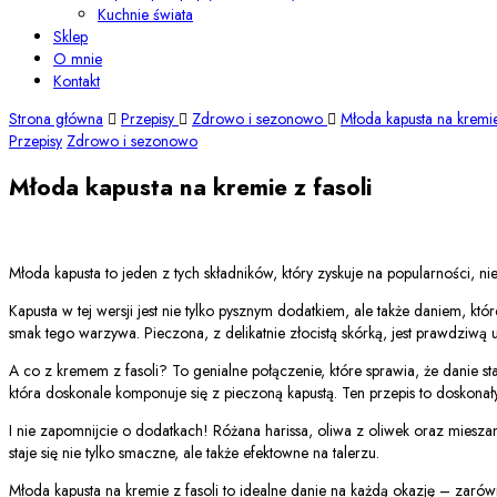
Kuchnie świata
Sklep
O mnie
Kontakt
Strona główna
Przepisy
Zdrowo i sezonowo
Młoda kapusta na kremie
Przepisy
Zdrowo i sezonowo
Młoda kapusta na kremie z fasoli
Młoda kapusta to jeden z tych składników, który zyskuje na popularności, 
Kapusta w tej wersji jest nie tylko pysznym dodatkiem, ale także daniem, k
smak tego warzywa. Pieczona, z delikatnie złocistą skórką, jest prawdziwą 
A co z kremem z fasoli? To genialne połączenie, które sprawia, że danie sta
która doskonale komponuje się z pieczoną kapustą. Ten przepis to doskonał
I nie zapomnijcie o dodatkach! Różana harissa, oliwa z oliwek oraz mieszank
staje się nie tylko smaczne, ale także efektowne na talerzu.
Młoda kapusta na kremie z fasoli to idealne danie na każdą okazję – zarówn