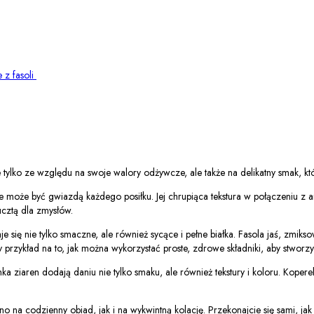
 z fasoli
nie tylko ze względu na swoje walory odżywcze, ale także na delikatny smak,
tóre może być gwiazdą każdego posiłku. Jej chrupiąca tekstura w połączeniu z
ucztą dla zmysłów.
je się nie tylko smaczne, ale również sycące i pełne białka. Fasola jaś, zmik
y przykład na to, jak można wykorzystać proste, zdrowe składniki, aby stwor
a ziaren dodają daniu nie tylko smaku, ale również tekstury i koloru. Koperek
o na codzienny obiad, jak i na wykwintną kolację. Przekonajcie się sami, ja