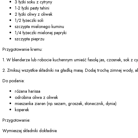
3 łyżki soku z cytryny
1-2 łyżki pasty tahini
2 łyżki oliwy z oliwek
1/2 łyżeczki soli
szczypta mielonego kuminu
1/4 łyżeczki mielonej papryki
szczypta pieprzu
Przygotowanie kremu:
1. W blenderze lub robocie kuchennym umieść fasolę jas, czosnek, sok z cytry
2. Zmiksuj wszystkie składniki na gładką masę. Dodaj trochę zimnej wody, 
Do podania:
różana harissa
odrobina oliwa z oliwek
mieszanka ziaren (np. sezam, groszek, słonecznik, dynia)
koperek
Przygotowanie:
Wymieszaj składniki dokładnie.