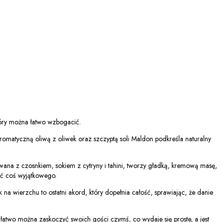
 który można łatwo wzbogacić.
 aromatyczną oliwą z oliwek oraz szczyptą soli Maldon podkreśla naturalny
sowana z czosnkiem, sokiem z cytryny i tahini, tworzy gładką, kremową masę,
zyć coś wyjątkowego.
 na wierzchu to ostatni akord, który dopełnia całość, sprawiając, że danie
k łatwo można zaskoczyć swoich gości czymś, co wydaje się proste, a jest