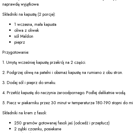
naprawdę wyjątkowe.
Składniki na kapustę (2 porcje):
1 wczesna, mała kapusta
oliwa z oliwek
sól Maldon
pieprz
Przygotowanie:
1. Umytą wcześniej kapustę przekrój na 2 części.
2. Podgrzej oliwę na patelni i obsmaż kapustę na rumiano z obu stron.
3. Dodaj sól i pieprz do smaku.
4. Przełóż kapustę do naczynia żaroodpornego. Podlej delikatnie wodą.
5. Piecz w piekarniku przez 30 minut w temperaturze 180-190 stopni do m
Składniki na krem z fasoli:
250 gramów gotowanej fasoli jaś (odcedź i przepłucz)
2 ząbki czosnku, posiekane