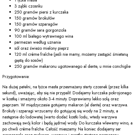
3 ząbki czosnku
250 gramów piersi z kurczaka
150 gramów brokułów
150 gramów szparagów
90 gramów sera gorgonzola
100 ml białego wytrawnego wina
parmezan według uznania
sól oraz świeżo mielony pieprz
120 ml crème fraîche (jeśli nie mamy, możemy zastąpić śmietaną
gęstą do sosów)
250 gramów makaronu ugotowanego al dente, u mnie conchiglie
Przygotowanie:
Na dużej patelni, na łyżce masła przesmażany starty czosnek (przez kilka
sekund), uważając, aby się nie przypalił. Dodajemy kurczaka pokrojonego
w kostkę i smażymy około 3-4 minuty. Doprawiamy lekko solą oraz
pieprzem. W międzyczasie gotujemy makaron (al dente) oraz warzywa.
Brokuły i szparagi wrzucamy do gotującej się wody na 2 minuty, a
następnie do lodowatej (warto dodać kostki lodu, wtedy warzywa
zachowają swój kolor i będą jędrne) wody. Do kurczaka wlewamy wino, a
po chwili crème fraîche. Całość mieszamy. Na koniec dodajemy ser
gorgonzola oraz makaron, warzywa i garstkę startego parmezanu.