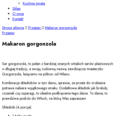
Kuchnie świata
Sklep
O mnie
Kontakt
Strona główna
Przepisy
Makaron gorgonzola
Przepisy
Makaron gorgonzola
Ser gorgonzola, to jeden z bardziej znanych włoskich serów pleśniowych
o długiej tradycji, a swoją cudowną nazwę zawdzięcza miasteczku
Gorgonzola, leżącemu na północ od Milanu.
Kombinacja składników w tym daniu, sprawia, że prosta do zrobienia
potrawa nabiera wyjątkowego smaku. Dodatkowe składniki jak brokuły,
czosnek czy szparagi, to idealne podkręcenie tego dania. To danie, to
prawdziwa podróż do Włoch, na którą Was zapraszam.
Składniki (4 porcje):
1 łyżka masła