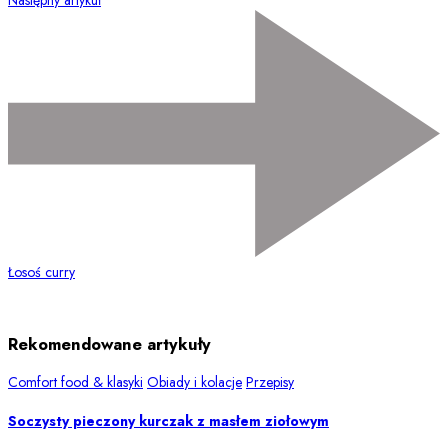
Łosoś curry
Rekomendowane artykuły
Comfort food & klasyki
Obiady i kolacje
Przepisy
Soczysty pieczony kurczak z masłem ziołowym