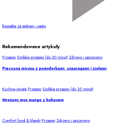
Bagietka ze stekiem i pesto
Rekomendowane artykuły
Przepisy
Szybkie przepisy (do 30 minut)
Zdrowo i sezonowo
Pieczona miruna z pomidorkami, szparagami i ziołami
Kuchnie świata
Przepisy
Szybkie przepisy (do 30 minut)
Mrożony mus mango z kokosem
Comfort food & klasyki
Przepisy
Zdrowo i sezonowo