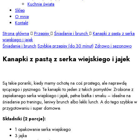
Kuchnie świata
Sklep
O mnie
Kontakt
Strona główna
Przepisy
Śniadanie i brunch
Kanapki z pastą z serka
wiejskiego i jajek
Śniadanie i brunch
Szybkie przepisy (do 30 minut)
Zdrowo i sezonowo
Kanapki z pastą z serka wiejskiego i jajek
Są takie poranki, kiedy mamy ochotę na coś prostego, ale naprawdę
sycącego i pysznego. Te kanapki to jeden z takich pomysłów. Zrobione z
zapiekanego serka wiejskiego i jajek, pełne białka i smaku – idealne na
śniadanie po treningu, leniwy brunch albo lekki lunch. A do tego szybkie w
przygotowaniu i super domowe.
Składniki (2 porcje):
1 opakowanie serka wiejskiego
3 jajka