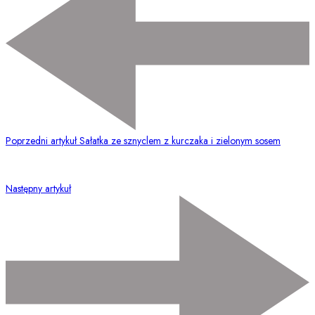
Poprzedni artykuł
Sałatka ze sznyclem z kurczaka i zielonym sosem
Następny artykuł