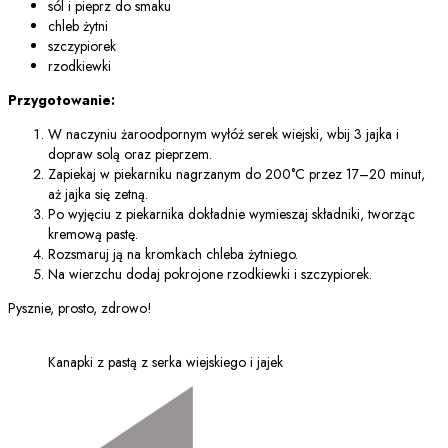
sól i pieprz do smaku
chleb żytni
szczypiorek
rzodkiewki
Przygotowanie:
W naczyniu żaroodpornym wyłóż serek wiejski, wbij 3 jajka i
dopraw solą oraz pieprzem.
Zapiekaj w piekarniku nagrzanym do 200°C przez 17–20 minut,
aż jajka się zetną.
Po wyjęciu z piekarnika dokładnie wymieszaj składniki, tworząc
kremową pastę.
Rozsmaruj ją na kromkach chleba żytniego.
Na wierzchu dodaj pokrojone rzodkiewki i szczypiorek.
Pysznie, prosto, zdrowo!
Kanapki z pastą z serka wiejskiego i jajek