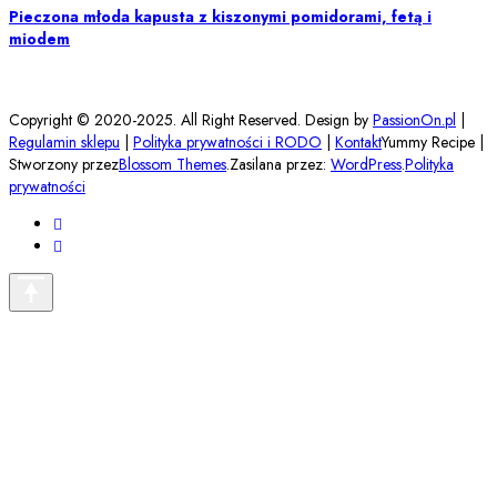
Pieczona młoda kapusta z kiszonymi pomidorami, fetą i
miodem
Copyright © 2020-2025. All Right Reserved. Design by
PassionOn.pl
|
Regulamin sklepu
|
Polityka prywatności i RODO
|
Kontakt
Yummy Recipe |
Stworzony przez
Blossom Themes
.Zasilana przez:
WordPress
.
Polityka
prywatności