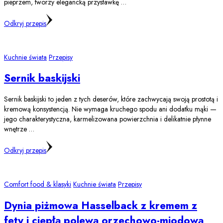
pieprzem, tworzy elegancką przystawkę …
Odkryj przepis
Kuchnie świata
Przepisy
Sernik baskijski
Sernik baskijski to jeden z tych deserów, które zachwycają swoją prostotą i
kremową konsystencją. Nie wymaga kruchego spodu ani dodatku mąki —
jego charakterystyczna, karmelizowana powierzchnia i delikatnie płynne
wnętrze …
Odkryj przepis
Comfort food & klasyki
Kuchnie świata
Przepisy
Dynia piżmowa Hasselback z kremem z
fety i ciepłą polewą orzechowo-miodową