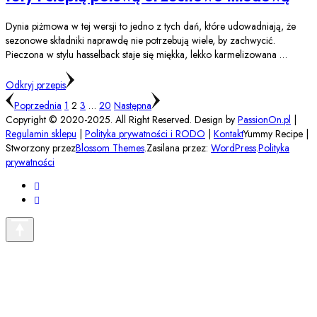
Dynia piżmowa w tej wersji to jedno z tych dań, które udowadniają, że
sezonowe składniki naprawdę nie potrzebują wiele, by zachwycić.
Pieczona w stylu hasselback staje się miękka, lekko karmelizowana …
Odkryj przepis
Stronicowanie
Strona
Strona
Strona
Strona
Poprzednia
1
2
3
…
20
Następna
wpisów
Copyright © 2020-2025. All Right Reserved. Design by
PassionOn.pl
|
Regulamin sklepu
|
Polityka prywatności i RODO
|
Kontakt
Yummy Recipe |
Stworzony przez
Blossom Themes
.Zasilana przez:
WordPress
.
Polityka
prywatności